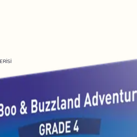
ERİSİ
YE SERİSİ
me kitapçığı hediyelidir.