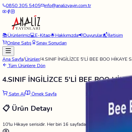
0850 305 5405
info@analizyayin.com.tr
📚
Ürünlerimiz
💻
E-Kitap
🌟
Hakkımızda
📢
Duyurular
📬
İletişim
Online Satış
Sınav Sonuçları
Ana Sayfa
/
Ürünler
/
4.SINIF İNGİLİZCE 5'Lİ BEE BOO HİKAYE S
Tüm Ürünlere Dön
4.SINIF İNGİLİZCE 5'Lİ BEE BOO HİKA
Satın Al
Örnek Sayfa
📋 Ürün Detayı
10'lu Hikaye serisidir. Her biri 16 sayfadan oluşur ve değerlendir