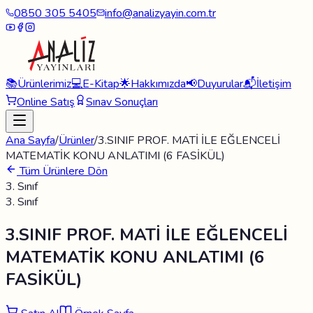
0850 305 5405
info@analizyayin.com.tr
📚
Ürünlerimiz
💻
E-Kitap
🌟
Hakkımızda
📢
Duyurular
📬
İletişim
Online Satış
Sınav Sonuçları
Ana Sayfa
/
Ürünler
/
3.SINIF PROF. MATİ İLE EĞLENCELİ
MATEMATİK KONU ANLATIMI (6 FASİKÜL)
Tüm Ürünlere Dön
3. Sınıf
3. Sınıf
3.SINIF PROF. MATİ İLE EĞLENCELİ
MATEMATİK KONU ANLATIMI (6
FASİKÜL)