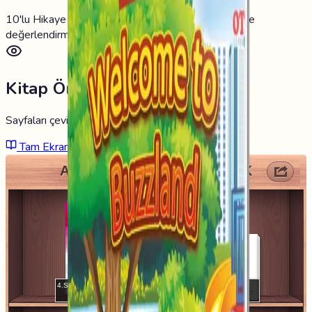
10'lu Hikaye serisidir. Her biri 16 sayfadan oluşur ve
değerlendirme kitapçığı hediyelidir.
Kitap Önizleme 📖
Sayfaları çevirerek kitabı inceleyebilirsiniz
Tam Ekran Aç