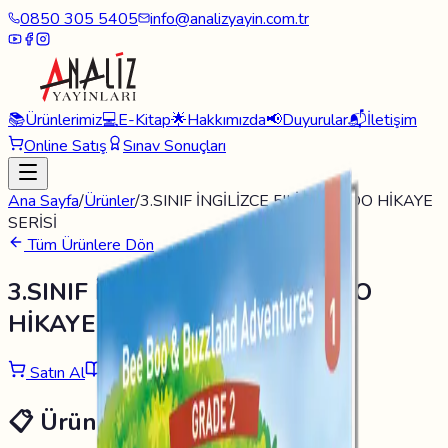
0850 305 5405
info@analizyayin.com.tr
📚
Ürünlerimiz
💻
E-Kitap
🌟
Hakkımızda
📢
Duyurular
📬
İletişim
Online Satış
Sınav Sonuçları
Ana Sayfa
/
Ürünler
/
3.SINIF İNGİLİZCE 5'Lİ BEE BOO HİKAYE
SERİSİ
Tüm Ürünlere Dön
3.SINIF İNGİLİZCE 5'Lİ BEE BOO
HİKAYE SERİSİ
Satın Al
Örnek Sayfa
📋 Ürün Detayı